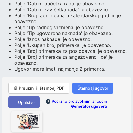
Polje 'Datum početka rada' je obavezno.
Polje 'Datum završetka rada' je obavezno.
Polje 'Broj radnih dana u kalendarskoj godini' je
obavezno.
Polje 'Tip radnog vremena' je obavezno.
Polje 'Tip ugovorene naknade' je obavezno.
Polje 'Iznos naknade' je obavezno.
Polje 'Ukupan broj primeraka' je obavezno.
Polje 'Broj primeraka za poslodavca' je obavezno.
Polje 'Broj primeraka za angažovano lice' je
obavezno.
Ugovor mora imati najmanje 2 primerka.
📄 Preuzmi ili štampaj PDF
Štampaj ugovor
Podržite proizvoljnim iznosom
?
ℹ Uputstvo
Generator ugovora