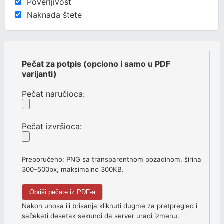
Poverljivost
Naknada štete
Pečat za potpis (opciono i samo u PDF
varijanti)
Pečat naručioca:
Pečat izvršioca:
Preporučeno: PNG sa transparentnom pozadinom, širina
300–500px, maksimalno 300KB.
Obriši pečate iz PDF-a
Nakon unosa ili brisanja kliknuti dugme za pretpregled i
sačekati desetak sekundi da server uradi izmenu.