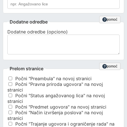
pomoć
?
Dodatne odredbe
Dodatne odredbe (opciono)
pomoć
?
Prelom stranice
Počni "Preambula" na novoj stranici
Počni "Pravna priroda ugovora" na novoj
stranici
Počni "Status angažovanog lica" na novoj
stranici
Počni "Predmet ugovora" na novoj stranici
Počni "Način izvršenja poslova" na novoj
stranici
Počni "Trajanje ugovora i ograničenje rada" na