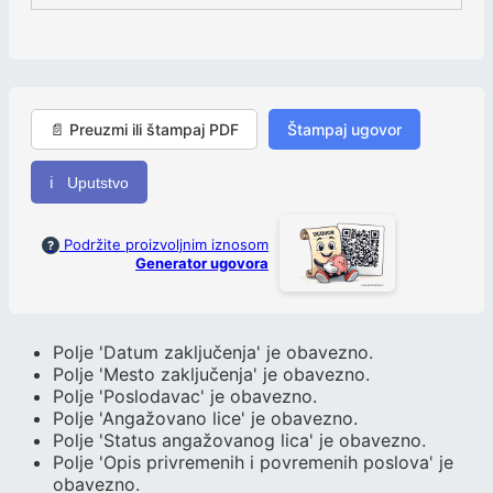
📄 Preuzmi ili štampaj PDF
Štampaj ugovor
ℹ Uputstvo
Podržite proizvoljnim iznosom
?
Generator ugovora
Polje 'Datum zaključenja' je obavezno.
Polje 'Mesto zaključenja' je obavezno.
Polje 'Poslodavac' je obavezno.
Polje 'Angažovano lice' je obavezno.
Polje 'Status angažovanog lica' je obavezno.
Polje 'Opis privremenih i povremenih poslova' je
obavezno.